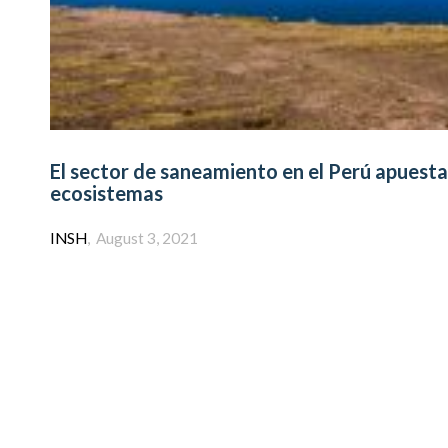
El sector de saneamiento en el Perú apuesta
ecosistemas
Author
INSH
August 3, 2021