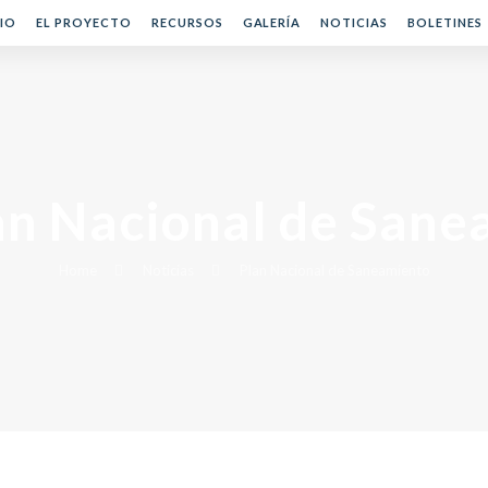
CIO
EL PROYECTO
RECURSOS
GALERÍA
NOTICIAS
BOLETINES
an Nacional de San
Home
Noticias
Plan Nacional de Saneamiento