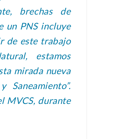
nte, brechas de
ue un PNS incluye
ir de este trabajo
atural, estamos
esta mirada nueva
 y Saneamiento”.
el MVCS, durante