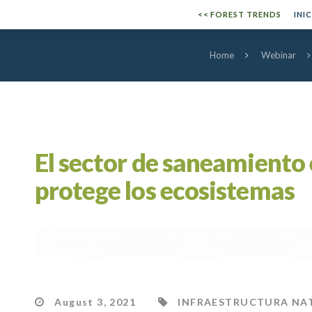
Skip
Skip
<< FOREST TRENDS
INI
to
links
Home
Webinar
primary
navigation
Skip
to
El sector de saneamiento 
content
protege los ecosistemas
BLOG
August 3, 2021
INFRAESTRUCTURA NA