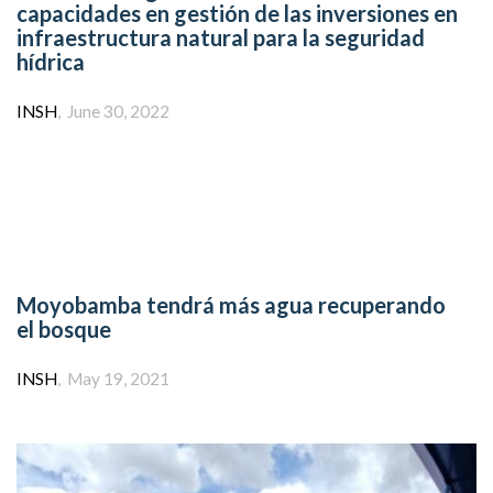
capacidades en gestión de las inversiones en
infraestructura natural para la seguridad
hídrica
Author
INSH
June 30, 2022
Moyobamba tendrá más agua recuperando
el bosque
Author
INSH
May 19, 2021