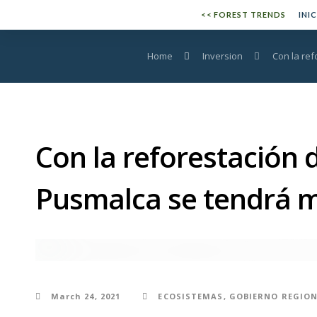
Skip
Skip
<< FOREST TRENDS
INI
to
links
primary
Home
Inversion
Con la ref
navigation
Skip
to
content
Con la reforestación 
Pusmalca se tendrá má
INVERSION
March 24, 2021
ECOSISTEMAS
,
GOBIERNO REGION