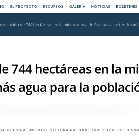
CIO
EL PROYECTO
RECURSOS
GALERÍA
NOTICIAS
BOLETINES
orestación de 744 hectáreas en la microcuenca de Pusmalca se tendrá más 
de 744 hectáreas en la m
s agua para la población
AL DE PIURA
,
INFRAESTRUCTURA NATURAL
,
INVERSIÓN
,
PIP PUSM