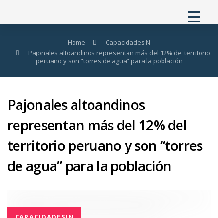
Skip
Skip
to
links
primary
Home
CapacidadesIN
navigation
Pajonales altoandinos representan más del 12% del territorio
peruano y son “torres de agua” para la población
Skip
to
content
Pajonales altoandinos
representan más del 12% del
territorio peruano y son “torres
de agua” para la población
CAPACIDADESIN